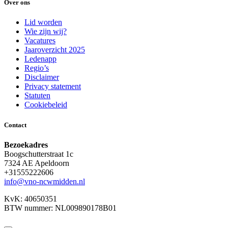
Over ons
Lid worden
Wie zijn wij?
Vacatures
Jaaroverzicht 2025
Ledenapp
Regio’s
Disclaimer
Privacy statement
Statuten
Cookiebeleid
Contact
Bezoekadres
Boogschutterstraat 1c
7324 AE Apeldoorn
+31555222606
info@vno-ncwmidden.nl
KvK: 40650351
BTW nummer: NL009890178B01