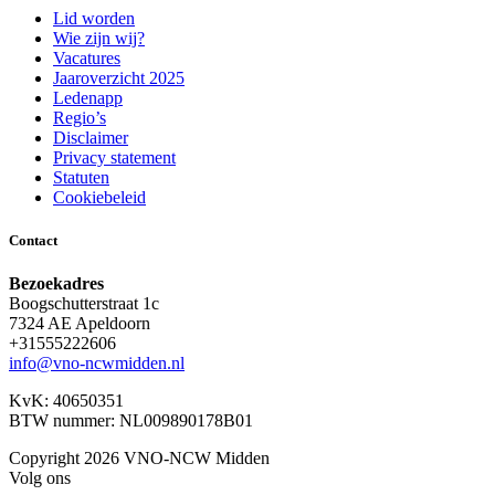
Lid worden
Wie zijn wij?
Vacatures
Jaaroverzicht 2025
Ledenapp
Regio’s
Disclaimer
Privacy statement
Statuten
Cookiebeleid
Contact
Bezoekadres
Boogschutterstraat 1c
7324 AE Apeldoorn
+31555222606
info@vno-ncwmidden.nl
KvK: 40650351
BTW nummer: NL009890178B01
Copyright 2026 VNO-NCW Midden
Volg ons