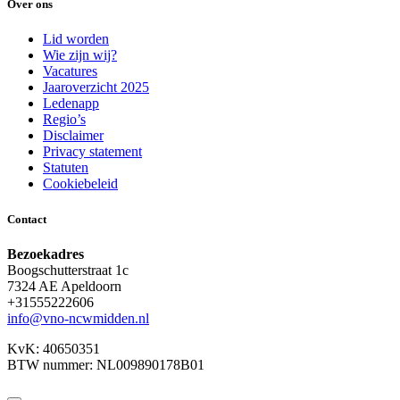
Over ons
Lid worden
Wie zijn wij?
Vacatures
Jaaroverzicht 2025
Ledenapp
Regio’s
Disclaimer
Privacy statement
Statuten
Cookiebeleid
Contact
Bezoekadres
Boogschutterstraat 1c
7324 AE Apeldoorn
+31555222606
info@vno-ncwmidden.nl
KvK: 40650351
BTW nummer: NL009890178B01